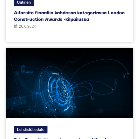
Uutinen
Aiforsite finaaliin kahdessa kategoriassa London
Construction Awards -kilpailussa
26.6.2024
Lehdistötiedote