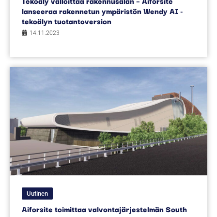
Tekoäly valloittaa rakennusalan – Aiforsite
lanseeraa rakennetun ympäristön Wendy AI -
tekoälyn tuotantoversion
14.11.2023
Uutinen
Aiforsite toimittaa valvontajärjestelmän South