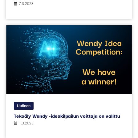
7.3.2023
Uutinen
Tekoäly Wendy -ideakilpailun voittaja on valittu
1.3.2023