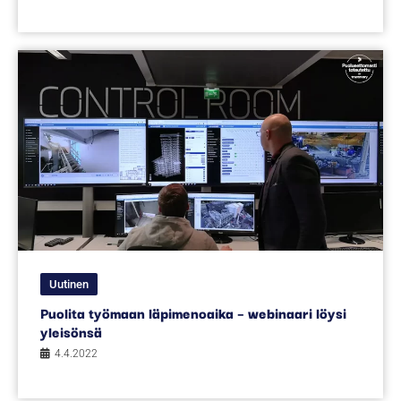
Uutinen
Puolita työmaan läpimenoaika – webinaari löysi
yleisönsä
4.4.2022