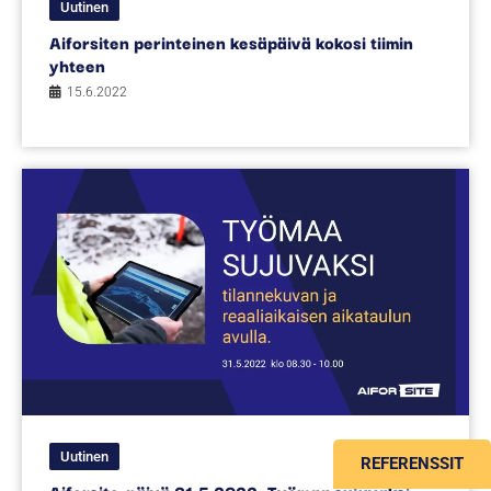
Uutinen
Aiforsiten perinteinen kesäpäivä kokosi tiimin
yhteen
15.6.2022
Uutinen
REFERENSSIT
Aiforsite-päivä 31.5.2022: Työmaa sujuvaksi