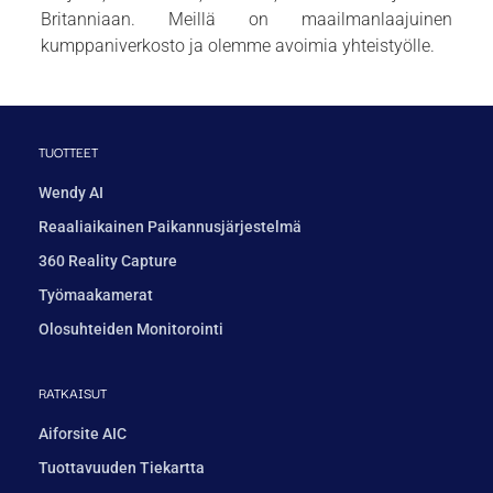
Britanniaan. Meillä on maailmanlaajuinen
kumppaniverkosto ja olemme avoimia yhteistyölle.
TUOTTEET
Wendy AI
Reaaliaikainen Paikannusjärjestelmä
360 Reality Capture
Työmaakamerat
Olosuhteiden Monitorointi
RATKAISUT
Aiforsite AIC
Tuottavuuden Tiekartta