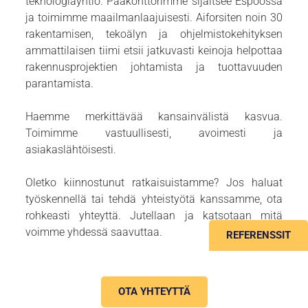
teknologiayhtiö. Pääkonttorimme sijaitsee Espoossa
ja toimimme maailmanlaajuisesti. Aiforsiten noin 30
rakentamisen, tekoälyn ja ohjelmistokehityksen
ammattilaisen tiimi etsii jatkuvasti keinoja helpottaa
rakennusprojektien johtamista ja tuottavuuden
parantamista.
Haemme merkittävää kansainvälistä kasvua.
Toimimme vastuullisesti, avoimesti ja
asiakaslähtöisesti.
Oletko kiinnostunut ratkaisuistamme? Jos haluat
työskennellä tai tehdä yhteistyötä kanssamme, ota
rohkeasti yhteyttä. Jutellaan ja katsotaan mitä
voimme yhdessä saavuttaa.
REFERENSSIT
OTA YHTEYTTÄ